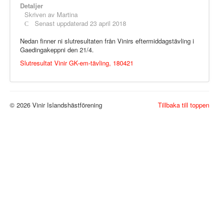
Tävlingssektionen
Detaljer
Tävlingar
Skriven av
Martina
Tävlingsresultat
Senast uppdaterad 23 april 2018
Aktiviteter
Fritidssektionen
Nedan finner ni slutresultaten från Vinirs eftermiddagstävling i
Föreningens Aktiviteter
Gaedingakeppni den 21/4.
Kurser
Slutresultat Vinir GK-em-tävling, 180421
Annonser
Kontakt
© 2026 Vinir Islandshästförening
Tillbaka till toppen