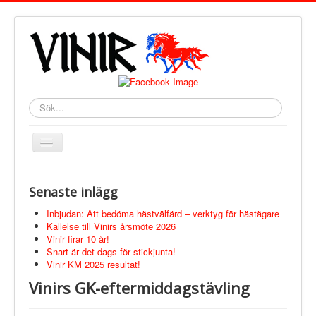
Sök
Toggle
Navigation
Open menu
Start
Senaste inlägg
Nyheter
Vinir
Inbjudan: Att bedöma hästvälfärd – verktyg för hästägare
Om Föreningen
Kallelse till Vinirs årsmöte 2026
Vinirs Värdegrund
Vinir firar 10 år!
Medlemskap
Snart är det dags för stickjunta!
Styrelsen
Vinir KM 2025 resultat!
Info från Styrelsen
Vinirs GK-eftermiddagstävling
Länkar
Logga In
Tävling