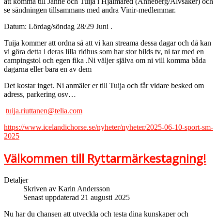
att komma till Janne och Tuija i Hjälmared (Anneberg/Älvsåker) och
se sändningen tillsammans med andra Vinir-medlemmar.
Datum: Lördag/söndag 28/29 Juni .
Tuija kommer att ordna så att vi kan streama dessa dagar och då kan
vi göra detta i deras lilla ridhus som har stor bilds tv, ni tar med en
campingstol och egen fika .Ni väljer själva om ni vill komma båda
dagarna eller bara en av dem
Det kostar inget. Ni anmäler er till Tuija och får vidare besked om
adress, parkering osv…
tuija.riuttanen@telia.com
https://www.icelandichorse.se/nyheter/nyheter/2025-06-10-sport-sm-
2025
Välkommen till Ryttarmärkestagning!
Detaljer
Skriven av
Karin Andersson
Senast uppdaterad 21 augusti 2025
Nu har du chansen att utveckla och testa dina kunskaper och