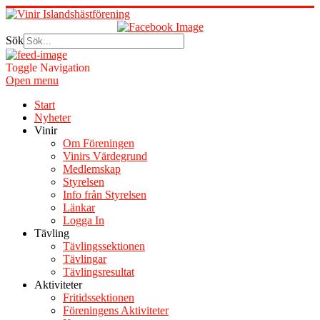
Sök
Toggle Navigation
Open menu
Start
Nyheter
Vinir
Om Föreningen
Vinirs Värdegrund
Medlemskap
Styrelsen
Info från Styrelsen
Länkar
Logga In
Tävling
Tävlingssektionen
Tävlingar
Tävlingsresultat
Aktiviteter
Fritidssektionen
Föreningens Aktiviteter