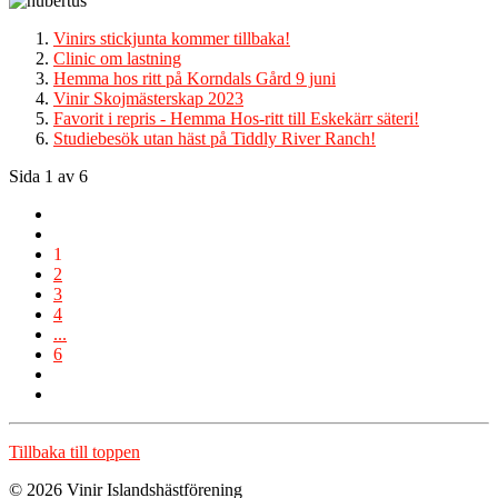
Vinirs stickjunta kommer tillbaka!
Clinic om lastning
Hemma hos ritt på Korndals Gård 9 juni
Vinir Skojmästerskap 2023
Favorit i repris - Hemma Hos-ritt till Eskekärr säteri!
Studiebesök utan häst på Tiddly River Ranch!
Sida 1 av 6
1
2
3
4
...
6
Tillbaka till toppen
© 2026 Vinir Islandshästförening