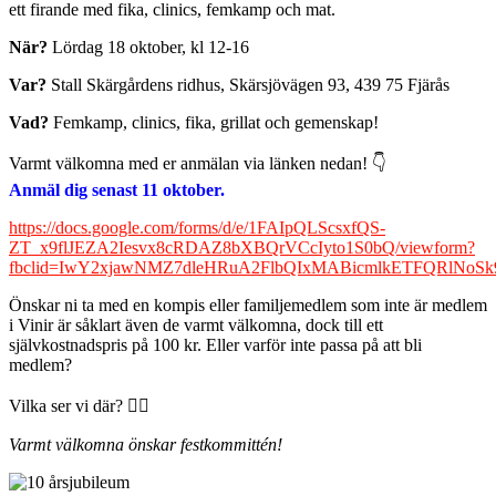
ett firande med fika, clinics, femkamp och mat.
När?
Lördag 18 oktober, kl 12-16
Var?
Stall Skärgårdens ridhus, Skärsjövägen 93, 439 75 Fjärås
Vad?
Femkamp, clinics, fika, grillat och gemenskap!
Varmt välkomna med er anmälan via länken nedan! 👇
Anmäl dig senast 11 oktober.
https://docs.google.com/forms/d/e/1FAIpQLScsxfQS-
ZT_x9flJEZA2Iesvx8cRDAZ8bXBQrVCcIyto1S0bQ/viewform?
fbclid=IwY2xjawNMZ7dleHRuA2FlbQIxMABicmlkETFQRlNo
Önskar ni ta med en kompis eller familjemedlem som inte är medlem
i Vinir är såklart även de varmt välkomna, dock till ett
självkostnadspris på 100 kr. Eller varför inte passa på att bli
medlem?
Vilka ser vi där? 🙋‍♀️
Varmt välkomna önskar festkommittén!