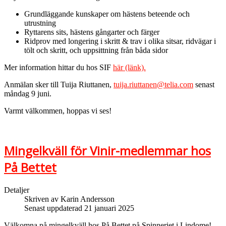
Grundläggande kunskaper om hästens beteende och
utrustning
Ryttarens sits, hästens gångarter och färger
Ridprov med longering i skritt & trav i olika sitsar, ridvägar i
tölt och skritt, och uppsittning från båda sidor
Mer information hittar du hos SIF
här (länk).
Anmälan sker till Tuija Riuttanen,
tuija.riuttanen@telia.com
senast
måndag 9 juni.
Varmt välkommen, hoppas vi ses!
Mingelkväll för Vinir-medlemmar hos
På Bettet
Detaljer
Skriven av
Karin Andersson
Senast uppdaterad 21 januari 2025
Välkomna på mingelkväll hos På Bettet på Spinneriet i Lindome!