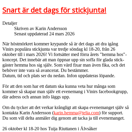
Snart är det dags för stickjunta!
Detaljer
Skriven av
Karin Andersson
Senast uppdaterad 24 mars 2026
När höstmörkret kommer krypande så är det dags att dra igång
Vinirs populära stickjunta var tredje söndag kl 18-20, från 26
oktober till i mars 2026! Vi fortsätter med förra årets "hemma hos"-
koncept. Det innebär att man öppnar upp sin soffa för glada stick-
gäster hemma hos sig själv. Som värd fixar man även fika, och det
behöver inte vara så avancerat. Du bestämmer.
Datum, tid och plats ser du nedan. Infon uppdateras löpande.
För att den som har ett datum ska kunna veta hur många som
kommer så skapar man själv ett evenemang i Vinirs facebookgrupp,
där adress och annan info läggs upp.
Om du tycker att det verkar krångligt att skapa evenemanget själv så
kontakta Karin Andersson (
karin.hemma@telia.com
) för support.
Du som vill delta anmäler dig genom att tacka ja till evenemanget.
26 oktober kl 18-20 hos Tuija Riuttanen i Älvsåker