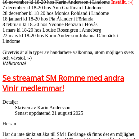
16 november kl 18-20 hos Karin Andersson i Lindome
Inställt. :-(
7 december kl 18-20 hos Ann Graffman i Lindome
28 december kl 18-20 hos Monica Rohland i Lindome
18 januari kl 18-20 hos Pia Ålander i Förlanda
8 februari kl 18-20 hos Yvonne Benzian i Hovås
1 mars kl 18-20 hos Louise Rosengren i Anneberg
22 mars kl 18-20 hos Karin Andersson
Johanna Dämbäck
i
Lindome
Givetvis är alla typer av handarbete välkomna, utom möjligen svets
och vävstol. ;-)
Välkomna!
Se streamat SM Romme med andra
Vinir medlemmar!
Detaljer
Skriven av
Karin Andersson
Senast uppdaterad 21 augusti 2025
Hejsan
Har du inte tänkt att åka till SM i Borlänge så finns det en möjlighet