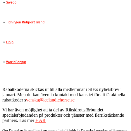
•
Swedol
•
Tidningen Ridsport Island
•
Uhip
•
WorldFengur
Rabattkoderna skickas ut till alla medlemmar i SIF:s nyhetsbrev i
januari. Men du kan även ta kontakt med kansliet för att få aktuella
rabattkoder s
venska@icelandichorse.se
Vi har även möjlighet att ta del av Riksidrottsförbundet
specialerbjudanden på produkter och tjänster med flerrikstäckande
partners. Läs mer
HÄR
Om Du redan är medlem i en annan lokalklubb är Du också mycket välkommen