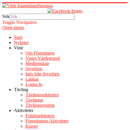
Sök
Toggle Navigation
Open menu
Start
Nyheter
Vinir
Om Föreningen
Vinirs Värdegrund
Medlemskap
Styrelsen
Info från Styrelsen
Länkar
Logga In
Tävling
Tävlingssektionen
Tävlingar
Tävlingsresultat
Aktiviteter
Fritidssektionen
Föreningens Aktiviteter
Kurser