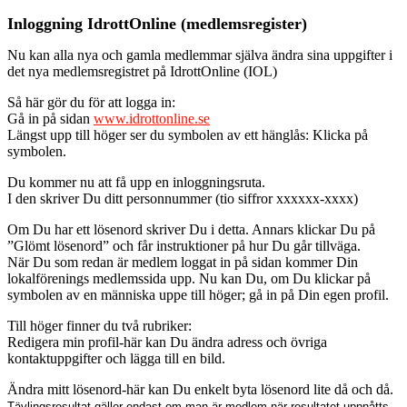
Inloggning IdrottOnline (medlemsregister)
Nu kan alla nya och gamla medlemmar själva ändra sina uppgifter i
det nya medlemsregistret på IdrottOnline (IOL)
Så här gör du för att logga in:
Gå in på sidan
www.idrottonline.se
Längst upp till höger ser du symbolen av ett hänglås: Klicka på
symbolen.
Du kommer nu att få upp en inloggningsruta.
I den skriver Du ditt personnummer (tio siffror xxxxxx-xxxx)
Om Du har ett lösenord skriver Du i detta. Annars klickar Du på
”Glömt lösenord” och får instruktioner på hur Du går tillväga.
När Du som redan är medlem loggat in på sidan kommer Din
lokalförenings medlemssida upp. Nu kan Du, om Du klickar på
symbolen av en människa uppe till höger; gå in på Din egen profil.
Till höger finner du två rubriker:
Redigera min profil-här kan Du ändra adress och övriga
kontaktuppgifter och lägga till en bild.
Ändra mitt lösenord-här kan Du enkelt byta lösenord lite då och då.
Tävlingsresultat gäller endast om man är medlem när resultatet uppnåtts.