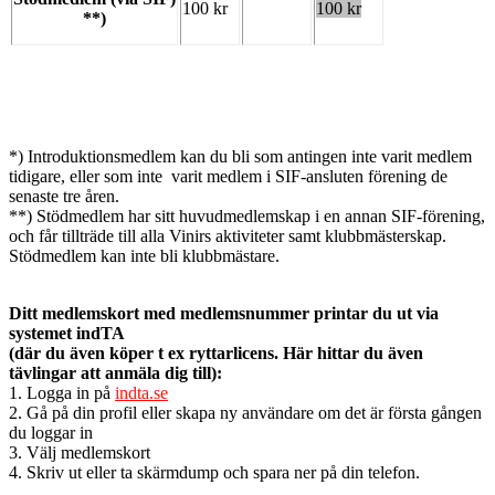
100 kr
100 kr
**)
*) Introduktionsmedlem kan du bli som antingen inte varit medlem
tidigare, eller som inte varit medlem i SIF-ansluten förening de
senaste tre åren.
**) Stödmedlem har sitt huvudmedlemskap i en annan SIF-förening,
och får tillträde till alla Vinirs aktiviteter samt klubbmästerskap.
Stödmedlem kan inte bli klubbmästare.
Ditt medlemskort med medlemsnummer
printar du ut via
systemet indTA
(där du även köper t ex ryttarlicens. Här hittar du även
tävlingar att anmäla dig till):
1. Logga in på
indta.se
2. Gå på din profil eller skapa ny användare om det är första gången
du loggar in
3. Välj medlemskort
4. Skriv ut eller ta skärmdump och spara ner på din telefon.