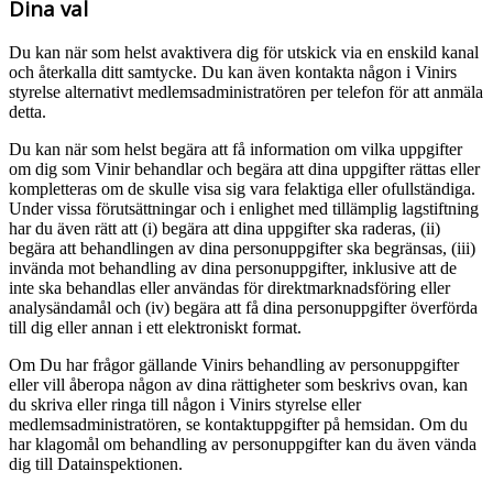
Dina val
Du kan när som helst avaktivera dig för utskick via en enskild kanal
och återkalla ditt samtycke. Du kan även kontakta någon i Vinirs
styrelse alternativt medlemsadministratören per telefon för att anmäla
detta.
Du kan när som helst begära att få information om vilka uppgifter
om dig som Vinir behandlar och begära att dina uppgifter rättas eller
kompletteras om de skulle visa sig vara felaktiga eller ofullständiga.
Under vissa förutsättningar och i enlighet med tillämplig lagstiftning
har du även rätt att (i) begära att dina uppgifter ska raderas, (ii)
begära att behandlingen av dina personuppgifter ska begränsas, (iii)
invända mot behandling av dina personuppgifter, inklusive att de
inte ska behandlas eller användas för direktmarknadsföring eller
analysändamål och (iv) begära att få dina personuppgifter överförda
till dig eller annan i ett elektroniskt format.
Om Du har frågor gällande Vinirs behandling av personuppgifter
eller vill åberopa någon av dina rättigheter som beskrivs ovan, kan
du skriva eller ringa till någon i Vinirs styrelse eller
medlemsadministratören, se kontaktuppgifter på hemsidan. Om du
har klagomål om behandling av personuppgifter kan du även vända
dig till Datainspektionen.