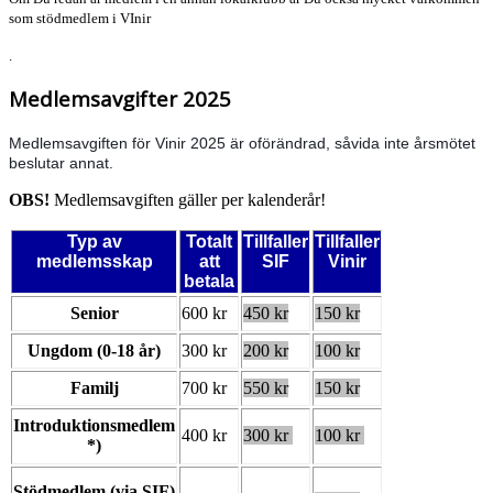
som stödmedlem i VInir
.
Medlemsavgifter 2025
Medlemsavgiften för Vinir 2025 är oförändrad, såvida inte årsmötet
beslutar annat.
OBS!
Medlemsavgiften gäller per kalenderår!
Typ av
Totalt
Tillfaller
Tillfaller
medlemsskap
att
SIF
Vinir
betala
Senior
600 kr
450 kr
150 kr
Ungdom (0-18 år)
300 kr
200 kr
100 kr
Familj
700 kr
550 kr
150 kr
Introduktionsmedlem
400 kr
300 kr
100 kr
*)
Stödmedlem (via SIF)