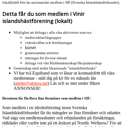
lokalklubb blir du automatiskt medlem i SIF (Svenska Islandshästförbundet).
Detta får du som medlem i Vinir
islandshästförening (lokalt)
Möjlighet att deltaga i alla våra aktiviteter som tex:
studiecirklar/lärgrupper
videokvällar och föreläsningar
kurser
gemensamma uteritter
träningar för diverse tränare
deltaga vid vårt Klubbmästerskap/Skojmästerskap
Gemenskap med andra likasinnade "islandshästfreaks"
Vi har två Equiband som vi lånar ut kostnadsfritt till våra
medlemmar - ställ dig på kö för en månads lån
(
anette@alstera.net
) Läs och se mer under fliken
ANNONSER!
Dessutom får Du flera fina förmåner som medlem i SIF:
Som medlem i en idrottsförening inom Svenska
Islandshästförbundet får du mängder av fina förmåner och rabatter.
Vad sägs om medlemsrabatter och erbjudanden på försäkringar,
ridkläder eller varför inte på ett årskort på Nordic Wellness? För att