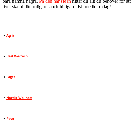
bara nämna några.
På den här sidan
hittar du allt du behöver för att
livet ska bli lite roligare - och billigare. Bli medlem idag!
•
Agria
•
Best Western
•
Fager
•
Nordic Wellness
•
Pavo